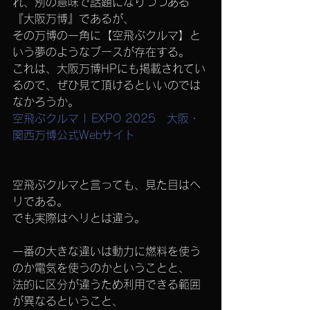
れ、別の意味で話題になりつつある
『大阪万博』であるが、
その万博の一角に【空飛ぶクルマ】と
いう夢のようなブースが存在する。
これは、大阪万博HPにも掲載されてい
るので、ぜひ見て頂けるといいのでは
なかろうか。
空飛ぶクルマ | EXPO 2025　大阪・
関西万博公式Webサイト
空飛ぶクルマと言っても、見た目はヘ
リである。
でも実際はヘリとは違う。
一番の大きな違いは動力に燃料を使う
のか電気を使うのかということと、
法的に区分が違うため利用できる範囲
が異なるということ、