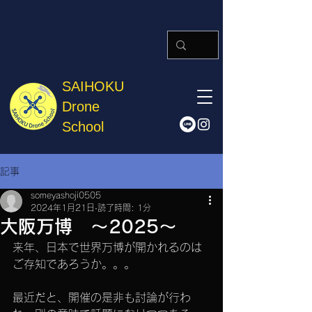
SAIHOKU
Drone
School
記事
someyashoji0505
2024年1月21日
読了時間: 1分
大阪万博 ～2025～
来年、日本で世界万博が開かれるのは
ご存知であろうか。。。
最近だと、開催の是非も討論が行わ