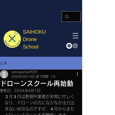
SAIHOKU
Drone
School
記事
someyashoji0505
2024年3月16日
読了時間: 1分
ドローンスクール再始動
更新日：
2024年4月1日
２月３月は教習所業務が非常に忙しく
なり、ドローンの方になかなか注力出
来ない状況なのですが、４月からまた