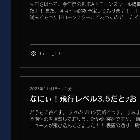
先日を以って、今年度のJUIDAドローンスクール講
た！！ また、４月～再開を予定しております！！！
試みであったドローンスクールであったので、 たく
りましたが、なんとか一年やり切ることが出来ました！
15
0
2023年11月18日
∙
1
分
なにぃ！飛行レベル3.5だとｯお
どうも染谷です。 久々のブログ更新でっす。 すみ
長期休暇を頂戴しておりました💦💦 突然ですが、 
ニュースが飛び込んできました！！ 表題の通り、飛行
飛行形態が検討されているようです。...