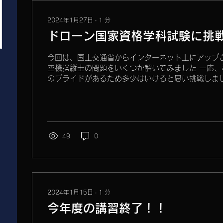
2024年1月27日
∙
1
分
ドローン国家資格学科試験に挑
今回は、国土交通省からインターネット上にアップさ
空機操縦士の問題をいくつか解いてみました 一応、
のプライドがあるため多少はいけると思い挑戦しまし
操縦資格には『１等』＞『２等』とあって、...
49
0
2024年1月15日
∙
1
分
今年度の講習終了！！