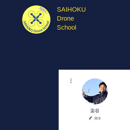
SAIHOKU
Drone
School
その他
染谷
脚本
0
0