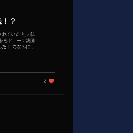
戦！？
れている 無人航
私もドローン講師
た！ ちなみに、
2