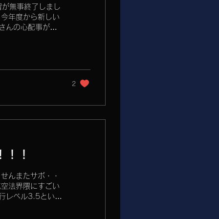
習が無事終了しまし
 今年度から新しい
さんの心配事があ
...
2
！！！
ませんまたサボ・・
航空法界隈にすごい
レベル3.5という