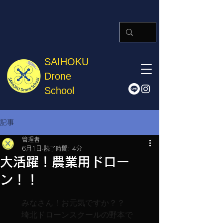
SAIHOKU
Drone
School
記事
管理者
6月1日
読了時間: 4分
大活躍！農業用ドロー
ン！！
みなさん！お元気ですか？？

埼北ドローンスクールの野本で