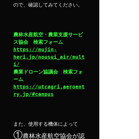
ので、確認してみてください。

農林水産航空・農業支援サービ
https://mujin-
heri.jp/nousui_air/mult
i/
農業ドローン協議会　検索フォ
https://utcagri.aeroent
ry.jp/#campus
①
農林水産航空協会が認