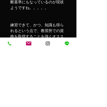
断基準にもなっているのが現状
ようですね。。。。。

練習できて、かつ、知識も得ら
れるという点で、教習所での資
格を取得することを強くオスス
メします！！

特に、ドローンで農薬散布する
際は、農薬取締法によって、

飛行速度や散布幅、吐出量など
が決まっています。

それを守らないと、、、、、

3年以下の懲役も
しくは100万円
以内の罰金
